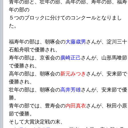
青年の部と、壮年の部、高年の部、寿年の部、福寿
年の部の
５つのブロックに分けてのコンクールとなりまし
た。
福寿年の部は、朝啄会の
大藤歳男
さんが、淀川三十
石船舟唄で優勝され、
寿年の部は、京雀会の
廣崎正己
さんが、山形馬喰節
で優勝され、
高年の部は、朝啄会の
新元みつき
さんが、安来節で
優勝され、
壮年の部は、朝啄会の
高井芳雄
さんが、安来節で優
勝。
青年の部では、豊寿会の
内田真衣
さんが、秋田小原
節で優勝。
そして大賞決定戦の末、